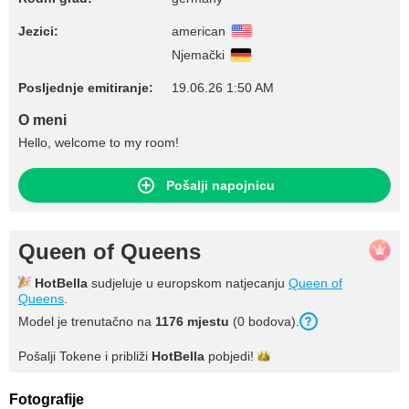
Jezici:
american
Njemački
Posljednje emitiranje:
19.06.26 1:50 AM
O meni
Hello, welcome to my room!
Pošalji napojnicu
Queen of Queens
HotBella
sudjeluje u europskom natjecanju
Queen of
Queens
.
Model je trenutačno na
1176 mjestu
(0 bodova).
Pošalji Tokene i približi
HotBella
pobjedi!
Fotografije