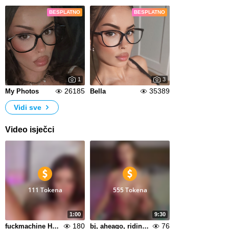
BESPLATNO
BESPLATNO
1
3
26185
35389
My Photos
Bella
Vidi sve
Video isječci
111 Tokena
555 Tokena
1:00
9:30
180
76
fuckmachine HUGE squirt
bj, aheago, riding, finger in ass, squirt