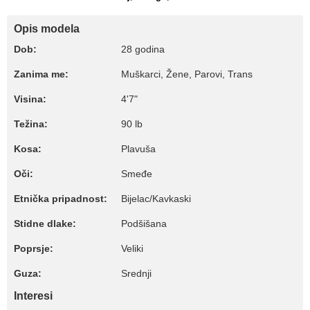
Opis modela
Dob:
28 godina
Zanima me:
Muškarci, Žene, Parovi, Trans
Visina:
4'7"
Težina:
90 lb
Kosa:
Plavuša
Oči:
Smeđe
Etnička pripadnost:
Bijelac/Kavkaski
Stidne dlake:
Podšišana
Poprsje:
Veliki
Guza:
Srednji
Interesi