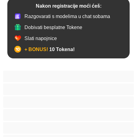
Nakon registracije moći ćeš:
Razgovarati s modelima u chat sobama
Dobivati besplatne Tokene
Slati napojnice
+ BONUS!
10 Tokena!
Analno
Arapkinja
Azijat
Bakice
Bjelkinje