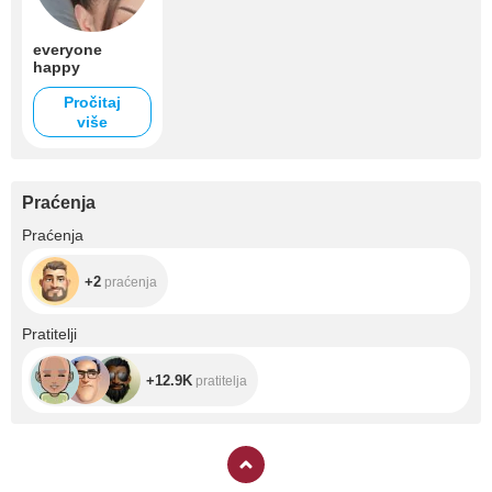
everyone
happy
Pročitaj
više
Praćenja
+2
Praćenja
+2
praćenja
+12.9K
Pratitelji
+12.9K
pratitelja